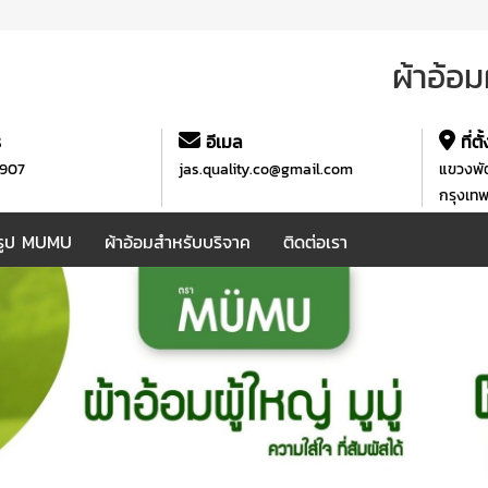
ผ้าอ้อ
ร
อีเมล
ที่ตั
907
jas.quality.co@gmail.com
แขวงพ
กรุงเท
็จรูป MUMU
ผ้าอ้อมสำหรับบริจาค
ติดต่อเรา