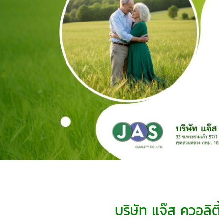
บริษัท แจ๊ส ควอลิตี