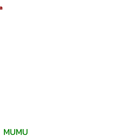
a
ตรา MUMU