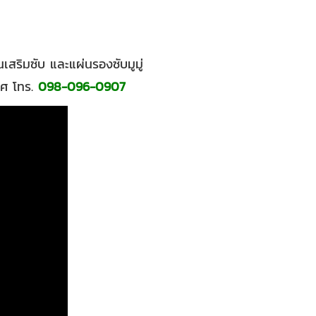
สริมซับ และแผ่นรองซับมูมู่
ทศ โทร.
098-096-0907